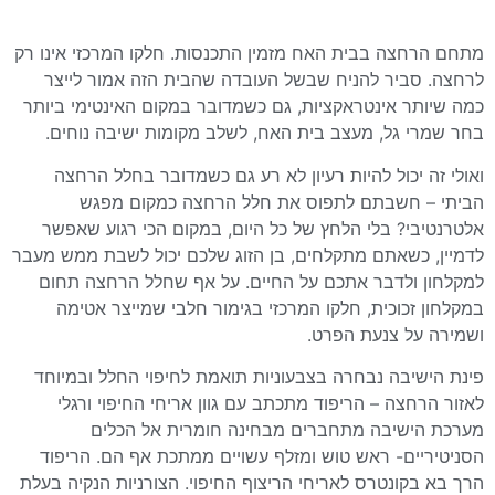
מתחם הרחצה בבית האח מזמין התכנסות. חלקו המרכזי אינו רק
לרחצה. סביר להניח שבשל העובדה שהבית הזה אמור לייצר
כמה שיותר אינטראקציות, גם כשמדובר במקום האינטימי ביותר
בחר שמרי גל, מעצב בית האח, לשלב מקומות ישיבה נוחים.
ואולי זה יכול להיות רעיון לא רע גם כשמדובר בחלל הרחצה
הביתי – חשבתם לתפוס את חלל הרחצה כמקום מפגש
אלטרנטיבי? בלי הלחץ של כל היום, במקום הכי רגוע שאפשר
לדמיין, כשאתם מתקלחים, בן הזוג שלכם יכול לשבת ממש מעבר
למקלחון ולדבר אתכם על החיים. על אף שחלל הרחצה תחום
במקלחון זכוכית, חלקו המרכזי בגימור חלבי שמייצר אטימה
ושמירה על צנעת הפרט.
פינת הישיבה נבחרה בצבעוניות תואמת לחיפוי החלל ובמיוחד
לאזור הרחצה – הריפוד מתכתב עם גוון אריחי החיפוי ורגלי
מערכת הישיבה מתחברים מבחינה חומרית אל הכלים
הסניטיריים- ראש טוש ומזלף עשויים ממתכת אף הם. הריפוד
הרך בא בקונטרס לאריחי הריצוף החיפוי. הצורניות הנקיה בעלת