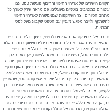
הקווים הישרים של אריחי החיפוי והריצוף פוגשת טפט עם
עיטורים במוטיבים בוטניים מעוגלים. פס מראה שרץ לאורך כל
מתחם הכיורים יוצר השתקפות שמאפשרת לאריחי החיפוי
להשתקף ולייצר מפגש מעניין עם הטפט שקבוע מעל לפס
המראות.
חברת אלוני סיפקה את האריחים לחיפוי, ריצוף, כלים סנטיריים
והמעצבת ענת אגסי מנהלת תחום אדריכלים ושיווק בחברת אלוני
מסבירה: "החלל כולו מעוצב באופן שמזכיר חלל אירוח כייפי-
פלטת גווני פסטל, מייצרים רכות נעימה לשהות, אך מעבר לכך,
קיימת התייחסות לגימורים לצורניות – אריחי החיפוי בגוון פודרה
מגיעים עם פאזה שיוצרת מראה תלת ממדי. הריצוף בגוון טורקיז
פטרול בגוון פחות קונבנציונאלי, אך מפתיע בהתאמה שלו לחלל.
המפגש בין הפודרה לבין הפטרול יוצר מפגש קונטרסטי, שמאפיין
במידה רבה את עיצוב בית האח השנה- עמידה על ניגודים בין רך
לקשה, מקומר למעוגל, כהה ובהיר ועוד. הניגודיות המרהיבה
שעולה במפגש שבין החיפוי הורדרד לריצוף בכחול עז, יוצרת עניין
רב, אך עם זאת ללא יצירת עומס מיותר. הבחירה בכיורי רחצה
ואסלה בגוון זית, מכניסה אל החלל נקודות צבע רכות שמתכתבות