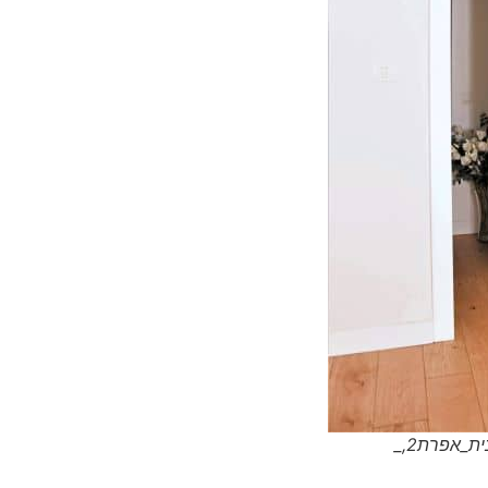
ת_אפרת2,_