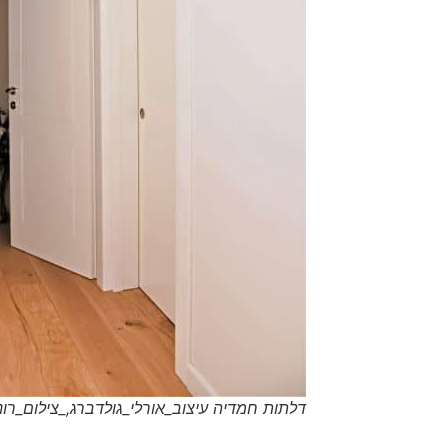
דלתות חמדיה עיצוב_אורלי_גולדברג,_צילום_רוני