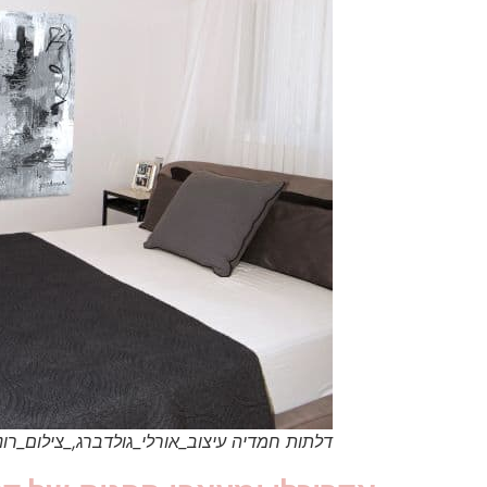
דלתות חמדיה עיצוב_אורלי_גולדברג,_צילום_רונ