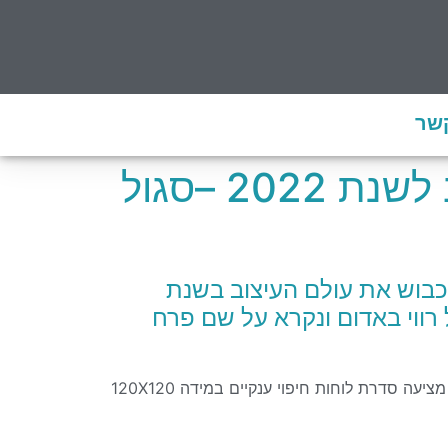
קשר
חברת פנטון הכריזה על צבע השנה בעולם העיצוב לשנת 2022 –סגול
כבוש את עולם העיצוב בשנת
 הצבעים: 17-3938), המורכב מתכלכל רווי באדום ונקרא על שם פרח
, המתמחה בייבוא ושיווק של מותגים מובילים בתחום הריצוף, חיפוי וכלים סניטריים, מציעה סדרת לוחות חיפוי ענקיים במידה 120X120