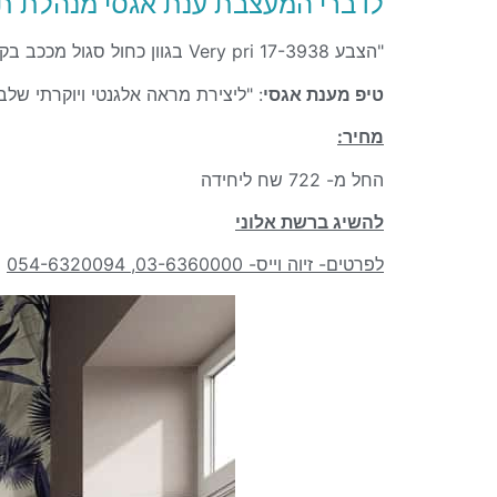
לדברי המעצבת ענת אגסי מנהלת תחו
"הצבע Very pri 17-3938 בגוון כחול סגול מככב בקולקציות האופנה האחרונות, וכעת יבוא לידי ביטוי גם בתחום העיצוב. הסגול משדר עומק ורוגע ובעל נוכחות מרשימה."
טיפ מענת אגסי
: "ליצירת מראה אלגנטי ויוקרתי שלב
מחיר:
החל מ- 722 שח ליחידה
להשיג ברשת אלוני
לפרטים- זיוה וייס- 03-6360000, 054-6320094