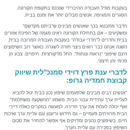
בעקבות מודל העבודה ההיברידי שנכנס בתקופת הקורונה.
הסגרים והמגיפה. אנשים מבלים יותר את זמנם בבית.
הדבר מתבטא בכך שאנשים מבינים ש"ביתם מקדשם"
ומשקיעים – אם בתחילת הקורונה ראינו מגמה של הפיכת אזורים
בבית וחדרים ל"חדרי עבודה" בעקבות העבודה המרובה בבית.
השנה אנחנו כבר רואים ניצני חזרה לשגרה. כאשר רוב השיפוצים
הינם שיפוצי "נראות ונוחות". החל מדקורציות. חיפויים. צבע הן
פנימי והן חיצוני.
לדברי ענת פרץ דוידי סמנכ"לית שיווק
קבוצת חמדיה גרופ:
"אנשים רבים מבינים שלפעמים שיפוץ נכון בבית יכול להביא
לעליית ערך עתידית עבור הבית. משמע "ההשקעה משתלמת"
ואף יכולה לעלות את ערך הדירה. למעשה במקרים כאלה דיירי
הבית מרוויחים פעמיים – גם חידוש וריענון וגם עליית ערך ואיכות
חיים. בשיפוצים נכונים ומדויקים אף אפשר להחזיר את סכום
השיפוץ במכירה עם עליית הערך.