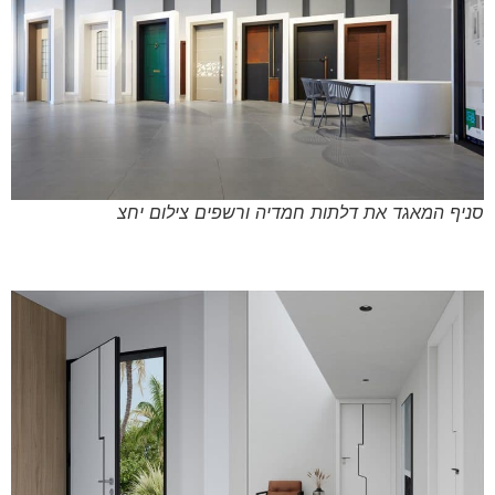
סניף המאגד את דלתות חמדיה ורשפים צילום יחצ