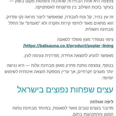
צפצפה היא אחת הבחירות שהולכות ותופסות מקום בשוק —
בעיקר בזכות השילוב בין פרקטיות לאסתטיקה.
זה עץ בהיר, קל ונוח לעבודה, שמאפשר ליצור מראה נקי ומדויק.
הוא מתאים מאוד לחיפוי קירות ותקרה ולא “מעמיס” על החלל
מבחינה ויזואלית.
ציפוי נוטפדר מעץ פופלר לסאונה
https://balisauna.co.il/product/poplar-lining/
מאפשר להגיע לתוצאה אחידה, מודרנית ונעימה לעין.
בנוסף, צפצפה נותנת פתרון מאוזן מבחינת עלות — היא נגישה
יותר מעצים יוקרתיים, אך עדיין מספקת תוצאה איכותית לשימוש
יומיומי.
עצים שפחות נפוצים בישראל
ליפה ואולחה
מדובר בעצים טובים מאוד לסאונות, במיוחד מבחינת נוחות
המגע וההתנהגות בחום.