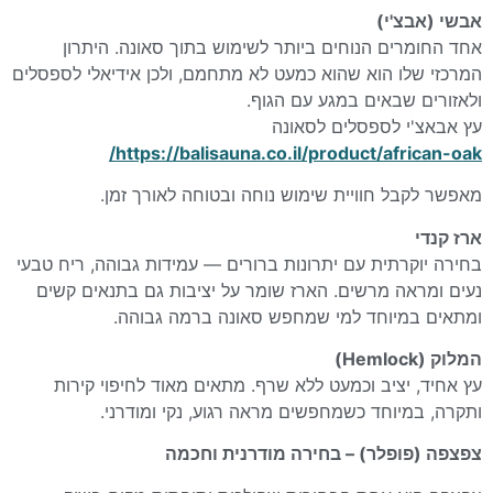
אבשי (אבצ'י)
אחד החומרים הנוחים ביותר לשימוש בתוך סאונה. היתרון
המרכזי שלו הוא שהוא כמעט לא מתחמם, ולכן אידיאלי לספסלים
ולאזורים שבאים במגע עם הגוף.
עץ אבאצ'י לספסלים לסאונה
https://balisauna.co.il/product/african-oak/
מאפשר לקבל חוויית שימוש נוחה ובטוחה לאורך זמן.
ארז קנדי
בחירה יוקרתית עם יתרונות ברורים — עמידות גבוהה, ריח טבעי
נעים ומראה מרשים. הארז שומר על יציבות גם בתנאים קשים
ומתאים במיוחד למי שמחפש סאונה ברמה גבוהה.
המלוק
(Hemlock)
עץ אחיד, יציב וכמעט ללא שרף. מתאים מאוד לחיפוי קירות
ותקרה, במיוחד כשמחפשים מראה רגוע, נקי ומודרני.
צפצפה (פופלר) – בחירה מודרנית וחכמה